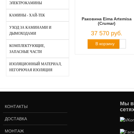
ЭЛЕКТРОКАМИНЫ
КАМИНЫ - ХАЙ-ТЕК
Раковина Eima Artemisa
(Crumar)
УХОД ЗА КАМИНАМИ И
37 570 руб.
ДЫМОХОДАМИ
В корзину
КОМПЛЕКТУЮЩИЕ,
ЗАПАСНЫЕ ЧАСТИ
ИЗОЛЯЦИОННЫЙ МАТЕРИАЛ,
НЕГОРЮЧАЯ ИЗОЛЯЦИЯ
Мы в
КОНТАКТЫ
сетя
ДОСТАВКА
МОНТАЖ