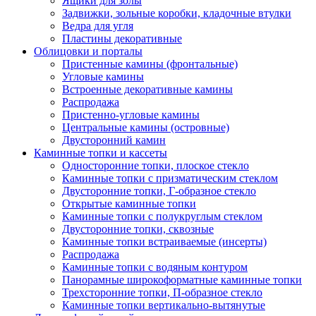
Ящики для золы
Задвижки, зольные коробки, кладочные втулки
Ведра для угля
Пластины декоративные
Облицовки и порталы
Пристенные камины (фронтальные)
Угловые камины
Встроенные декоративные камины
Распродажа
Пристенно-угловые камины
Центральные камины (островные)
Двусторонний камин
Каминные топки и кассеты
Односторонние топки, плоское стекло
Каминные топки с призматическим стеклом
Двусторонние топки, Г-образное стекло
Открытые каминные топки
Каминные топки с полукруглым стеклом
Двусторонние топки, сквозные
Каминные топки встраиваемые (инсерты)
Распродажа
Каминные топки с водяным контуром
Панорамные широкоформатные каминные топки
Трехсторонние топки, П-образное стекло
Каминные топки вертикально-вытянутые