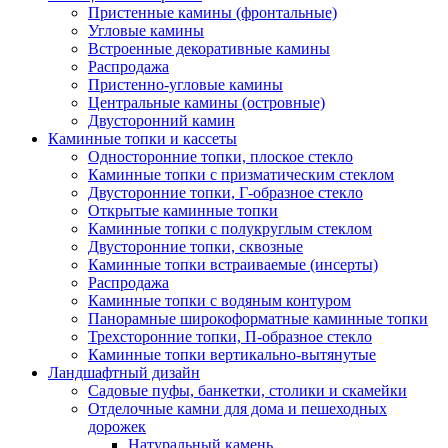
Пристенные камины (фронтальные)
Угловые камины
Встроенные декоративные камины
Распродажа
Пристенно-угловые камины
Центральные камины (островные)
Двусторонний камин
Каминные топки и кассеты
Односторонние топки, плоское стекло
Каминные топки с призматическим стеклом
Двусторонние топки, Г-образное стекло
Открытые каминные топки
Каминные топки с полукруглым стеклом
Двусторонние топки, сквозные
Каминные топки встраиваемые (инсерты)
Распродажа
Каминные топки с водяным контуром
Панорамные широкоформатные каминные топки
Трехсторонние топки, П-образное стекло
Каминные топки вертикально-вытянутые
Ландшафтный дизайн
Садовые пуфы, банкетки, столики и скамейки
Отделочные камни для дома и пешеходных
дорожек
Натуральный камень