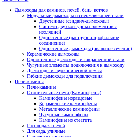
Дымоходы для каминов, печей, бань, котлов
Модульные дымоходы из нержавеющей стали
Двустенные (сэндвич-дымоходы)
Система двухконтурных элементов с
изоляцией
Одностенные (раструбно-профильное
соединение)
Одностенные дымоходы (овальное сечение)
Керамические дымоходы
Одностенные дымоходы из окрашенной стали
Чугунные элементы подключения к дымоходу
Дымоходы из вулканической пемзы
Гибкие дымоходы для подключения
Печи-камины
Печи-камины
Отопительные печи (Каминофены)
Каминофены изразцовые
Керамические каминофены
Металлические каминофены
Чугунные каминофены
Каминофены из стеатита
Распродажа печей
Для сада, уличные
С водяным контуром