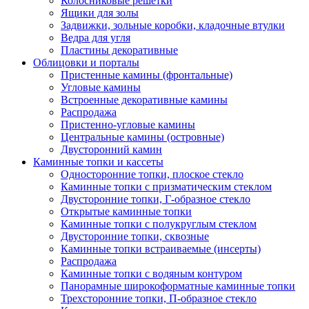
Колосниковые решетки
Ящики для золы
Задвижки, зольные коробки, кладочные втулки
Ведра для угля
Пластины декоративные
Облицовки и порталы
Пристенные камины (фронтальные)
Угловые камины
Встроенные декоративные камины
Распродажа
Пристенно-угловые камины
Центральные камины (островные)
Двусторонний камин
Каминные топки и кассеты
Односторонние топки, плоское стекло
Каминные топки с призматическим стеклом
Двусторонние топки, Г-образное стекло
Открытые каминные топки
Каминные топки с полукруглым стеклом
Двусторонние топки, сквозные
Каминные топки встраиваемые (инсерты)
Распродажа
Каминные топки с водяным контуром
Панорамные широкоформатные каминные топки
Трехсторонние топки, П-образное стекло