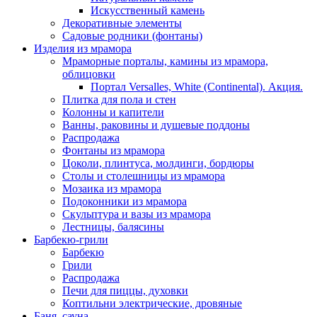
Искусственный камень
Декоративные элементы
Садовые родники (фонтаны)
Изделия из мрамора
Мраморные порталы, камины из мрамора,
облицовки
Портал Versalles, White (Continental). Акция.
Плитка для пола и стен
Колонны и капители
Ванны, раковины и душевые поддоны
Распродажа
Фонтаны из мрамора
Цоколи, плинтуса, молдинги, бордюры
Столы и столешницы из мрамора
Мозаика из мрамора
Подоконники из мрамора
Скульптура и вазы из мрамора
Лестницы, балясины
Барбекю-грили
Барбекю
Грили
Распродажа
Печи для пиццы, духовки
Коптильни электрические, дровяные
Баня, сауна