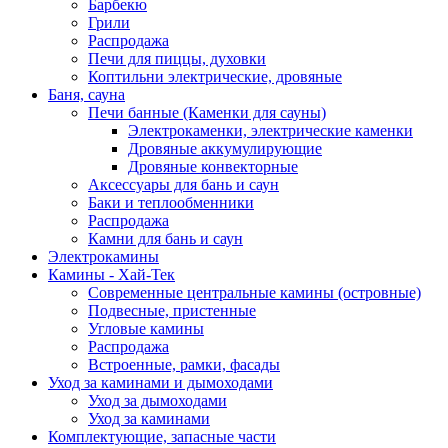
Барбекю
Грили
Распродажа
Печи для пиццы, духовки
Коптильни электрические, дровяные
Баня, сауна
Печи банные (Каменки для сауны)
Электрокаменки, электрические каменки
Дровяные аккумулирующие
Дровяные конвекторные
Аксессуары для бань и саун
Баки и теплообменники
Распродажа
Камни для бань и саун
Электрокамины
Камины - Хай-Тек
Современные центральные камины (островные)
Подвесные, пристенные
Угловые камины
Распродажа
Встроенные, рамки, фасады
Уход за каминами и дымоходами
Уход за дымоходами
Уход за каминами
Комплектующие, запасные части