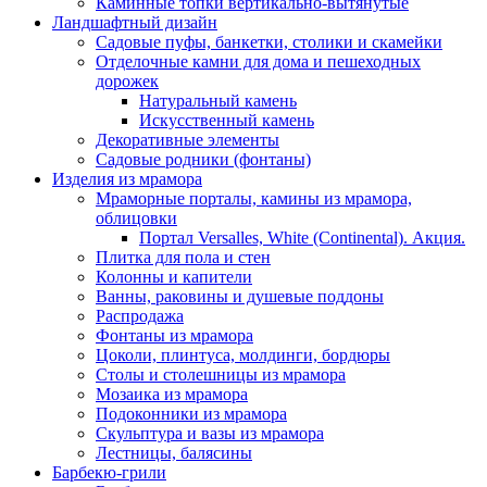
Каминные топки вертикально-вытянутые
Ландшафтный дизайн
Садовые пуфы, банкетки, столики и скамейки
Отделочные камни для дома и пешеходных
дорожек
Натуральный камень
Искусственный камень
Декоративные элементы
Садовые родники (фонтаны)
Изделия из мрамора
Мраморные порталы, камины из мрамора,
облицовки
Портал Versalles, White (Continental). Акция.
Плитка для пола и стен
Колонны и капители
Ванны, раковины и душевые поддоны
Распродажа
Фонтаны из мрамора
Цоколи, плинтуса, молдинги, бордюры
Столы и столешницы из мрамора
Мозаика из мрамора
Подоконники из мрамора
Скульптура и вазы из мрамора
Лестницы, балясины
Барбекю-грили