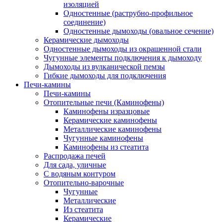
изоляцией
Одностенные (раструбно-профильное
соединение)
Одностенные дымоходы (овальное сечение)
Керамические дымоходы
Одностенные дымоходы из окрашенной стали
Чугунные элементы подключения к дымоходу
Дымоходы из вулканической пемзы
Гибкие дымоходы для подключения
Печи-камины
Печи-камины
Отопительные печи (Каминофены)
Каминофены изразцовые
Керамические каминофены
Металлические каминофены
Чугунные каминофены
Каминофены из стеатита
Распродажа печей
Для сада, уличные
С водяным контуром
Отопительно-варочные
Чугунные
Металлические
Из стеатита
Керамические