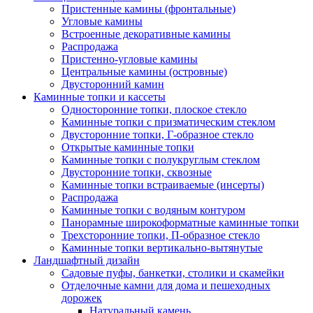
Пристенные камины (фронтальные)
Угловые камины
Встроенные декоративные камины
Распродажа
Пристенно-угловые камины
Центральные камины (островные)
Двусторонний камин
Каминные топки и кассеты
Односторонние топки, плоское стекло
Каминные топки с призматическим стеклом
Двусторонние топки, Г-образное стекло
Открытые каминные топки
Каминные топки с полукруглым стеклом
Двусторонние топки, сквозные
Каминные топки встраиваемые (инсерты)
Распродажа
Каминные топки с водяным контуром
Панорамные широкоформатные каминные топки
Трехсторонние топки, П-образное стекло
Каминные топки вертикально-вытянутые
Ландшафтный дизайн
Садовые пуфы, банкетки, столики и скамейки
Отделочные камни для дома и пешеходных
дорожек
Натуральный камень