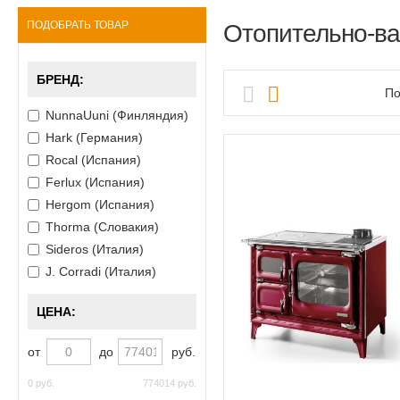
ПОДОБРАТЬ ТОВАР
Отопительно-в
БРЕНД:
По
NunnaUuni (Финляндия)
Hark (Германия)
Rocal (Испания)
Ferlux (Испания)
Hergom (Испания)
Thorma (Словакия)
Sideros (Италия)
J. Corradi (Италия)
ЦЕНА:
от
до
руб.
0 руб.
774014 руб.