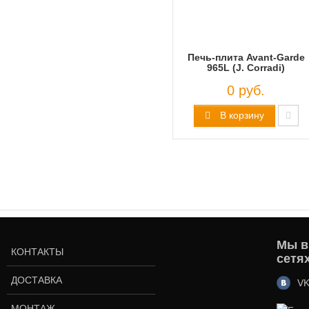
Печь-плита Avant-Garde
965L (J. Corradi)
0 руб.
В корзину
Мы в
КОНТАКТЫ
сетя
ДОСТАВКА
VK
МОНТАЖ