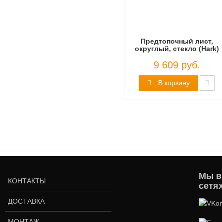
Предтопочный лист,
округлый, стекло (Hark)
9 609 руб.
В корзину
Мы в
КОНТАКТЫ
сетя
ДОСТАВКА
МОНТАЖ