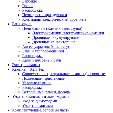
Барбекю
Грили
Распродажа
Печи для пиццы, духовки
Коптильни электрические, дровяные
Баня, сауна
Печи банные (Каменки для сауны)
Электрокаменки, электрические каменки
Дровяные аккумулирующие
Дровяные конвекторные
Аксессуары для бань и саун
Баки и теплообменники
Распродажа
Камни для бань и саун
Электрокамины
Камины - Хай-Тек
Современные центральные камины (островные)
Подвесные, пристенные
Угловые камины
Распродажа
Встроенные, рамки, фасады
Уход за каминами и дымоходами
Уход за дымоходами
Уход за каминами
Комплектующие, запасные части