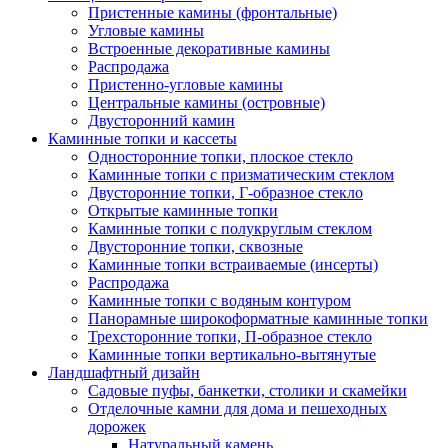
Пристенные камины (фронтальные)
Угловые камины
Встроенные декоративные камины
Распродажа
Пристенно-угловые камины
Центральные камины (островные)
Двусторонний камин
Каминные топки и кассеты
Односторонние топки, плоское стекло
Каминные топки с призматическим стеклом
Двусторонние топки, Г-образное стекло
Открытые каминные топки
Каминные топки с полукруглым стеклом
Двусторонние топки, сквозные
Каминные топки встраиваемые (инсерты)
Распродажа
Каминные топки с водяным контуром
Панорамные широкоформатные каминные топки
Трехсторонние топки, П-образное стекло
Каминные топки вертикально-вытянутые
Ландшафтный дизайн
Садовые пуфы, банкетки, столики и скамейки
Отделочные камни для дома и пешеходных
дорожек
Натуральный камень