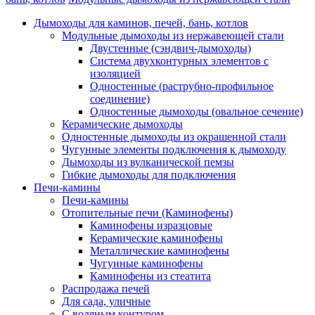
Дымоходы для каминов, печей, бань, котлов
Модульные дымоходы из нержавеющей стали
Двустенные (сэндвич-дымоходы)
Система двухконтурных элементов с
изоляцией
Одностенные (раструбно-профильное
соединение)
Одностенные дымоходы (овальное сечение)
Керамические дымоходы
Одностенные дымоходы из окрашенной стали
Чугунные элементы подключения к дымоходу
Дымоходы из вулканической пемзы
Гибкие дымоходы для подключения
Печи-камины
Печи-камины
Отопительные печи (Каминофены)
Каминофены изразцовые
Керамические каминофены
Металлические каминофены
Чугунные каминофены
Каминофены из стеатита
Распродажа печей
Для сада, уличные
С водяным контуром