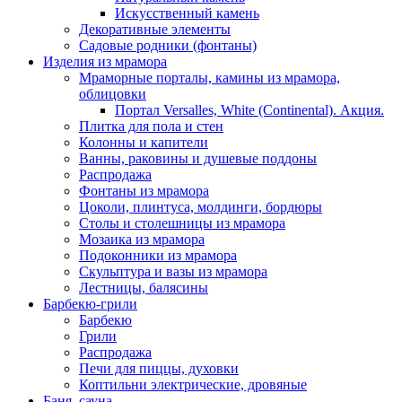
Искусственный камень
Декоративные элементы
Садовые родники (фонтаны)
Изделия из мрамора
Мраморные порталы, камины из мрамора,
облицовки
Портал Versalles, White (Continental). Акция.
Плитка для пола и стен
Колонны и капители
Ванны, раковины и душевые поддоны
Распродажа
Фонтаны из мрамора
Цоколи, плинтуса, молдинги, бордюры
Столы и столешницы из мрамора
Мозаика из мрамора
Подоконники из мрамора
Скульптура и вазы из мрамора
Лестницы, балясины
Барбекю-грили
Барбекю
Грили
Распродажа
Печи для пиццы, духовки
Коптильни электрические, дровяные
Баня, сауна