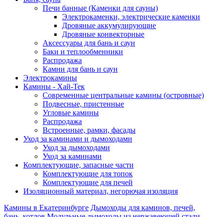
Печи банные (Каменки для сауны)
Электрокаменки, электрические каменки
Дровяные аккумулирующие
Дровяные конвекторные
Аксессуары для бань и саун
Баки и теплообменники
Распродажа
Камни для бань и саун
Электрокамины
Камины - Хай-Тек
Современные центральные камины (островные)
Подвесные, пристенные
Угловые камины
Распродажа
Встроенные, рамки, фасады
Уход за каминами и дымоходами
Уход за дымоходами
Уход за каминами
Комплектующие, запасные части
Комплектующие для топок
Комплектующие для печей
Изоляционный материал, негорючая изоляция
Камины в Екатеринбурге
Дымоходы для каминов, печей,
бань, котлов
Модульные дымоходы из нержавеющей стали