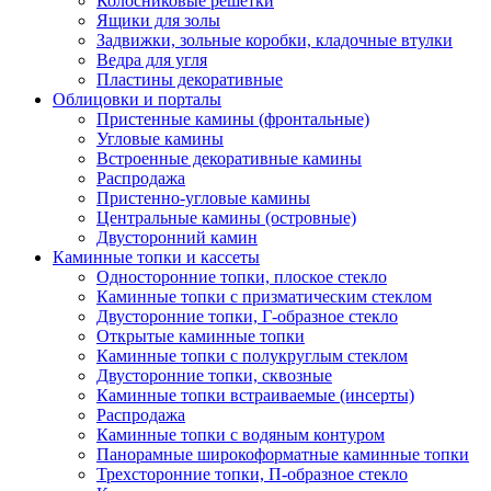
Колосниковые решетки
Ящики для золы
Задвижки, зольные коробки, кладочные втулки
Ведра для угля
Пластины декоративные
Облицовки и порталы
Пристенные камины (фронтальные)
Угловые камины
Встроенные декоративные камины
Распродажа
Пристенно-угловые камины
Центральные камины (островные)
Двусторонний камин
Каминные топки и кассеты
Односторонние топки, плоское стекло
Каминные топки с призматическим стеклом
Двусторонние топки, Г-образное стекло
Открытые каминные топки
Каминные топки с полукруглым стеклом
Двусторонние топки, сквозные
Каминные топки встраиваемые (инсерты)
Распродажа
Каминные топки с водяным контуром
Панорамные широкоформатные каминные топки
Трехсторонние топки, П-образное стекло