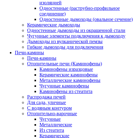
изоляцией
Одностенные (раструбно-профильное
соединение)
Одностенные дымоходы (овальное сечение)
Керамические дымоходы
Одностенные дымоходы из окрашенной стали
Чугунные элементы подключения к дымоходу
Дымоходы из вулканической пемзы
Гибкие дымоходы для подключения
Печи-камины
Печи-камины
Отопительные печи (Каминофены)
Каминофены изразцовые
Керамические каминофены
Металлические каминофены
Чугунные каминофены
Каминофены из стеатита
Распродажа печей
Для сада, уличные
С водяным контуром
Отопительно-варочные
Чугунные
Металлические
Из стеатита
Керамические