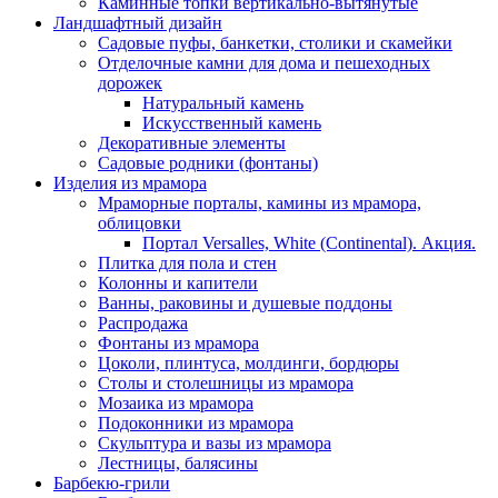
Каминные топки вертикально-вытянутые
Ландшафтный дизайн
Садовые пуфы, банкетки, столики и скамейки
Отделочные камни для дома и пешеходных
дорожек
Натуральный камень
Искусственный камень
Декоративные элементы
Садовые родники (фонтаны)
Изделия из мрамора
Мраморные порталы, камины из мрамора,
облицовки
Портал Versalles, White (Continental). Акция.
Плитка для пола и стен
Колонны и капители
Ванны, раковины и душевые поддоны
Распродажа
Фонтаны из мрамора
Цоколи, плинтуса, молдинги, бордюры
Столы и столешницы из мрамора
Мозаика из мрамора
Подоконники из мрамора
Скульптура и вазы из мрамора
Лестницы, балясины
Барбекю-грили