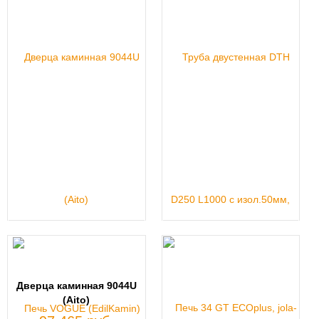
Облицовка
MADERA
(EdilKamin).
Уценка.
65 140
руб.
Облицовка
11/142 V4
(Hark)
133
663
руб.
Дверца каминная 9044U
(Aito)