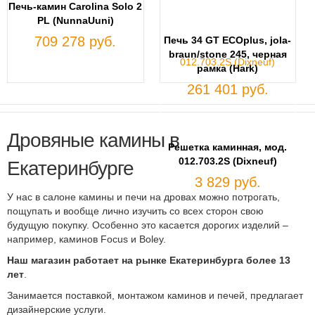
Печь-камин Carolina Solo 2
PL (NunnaUuni)
709 278 руб.
Печь 34 GT ECOplus, jola-
braun/stone 245, черная
рамка (Hark)
261 401 руб.
Дровяные камины в
Решетка каминная, мод.
012.703.2S (Dixneuf)
Екатеринбурге
3 829 руб.
У нас в салоне камины и печи на дровах можно потрогать,
пощупать и вообще лично изучить со всех сторон свою
будущую покупку. Особенно это касается дорогих изделий –
например, каминов Focus и Boley.
Наш магазин работает на рынке Екатеринбурга более 13
лет
.
Занимается поставкой, монтажом каминов и печей, предлагает
дизайнерские услуги.