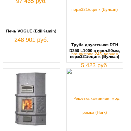
97 465 руб.
Печь VOGUE (EdilKamin)
248 901 руб.
Труба двустенная DTH
D250 L1000 с изол.50мм,
нерж321/оцинк (Вулкан)
5 423 руб.
Облицовка
IRON,
под
Cristal
76,
Double
(EdilKamin)
38 293
руб.